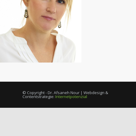
© Copyright - Dr. Afsaneh Nour | Webdesign &
Contentstrategie:
Internetpotenzial