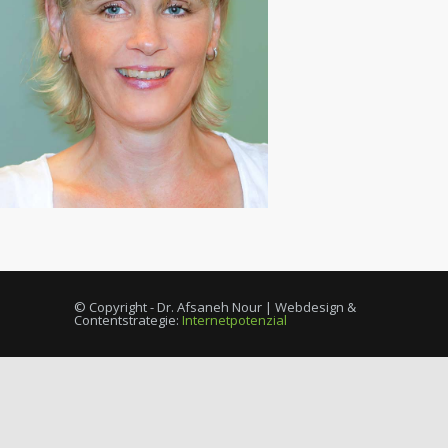
© Copyright - Dr. Afsaneh Nour | Webdesign &
Contentstrategie:
Internetpotenzial