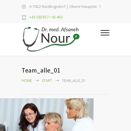
A-7422 Riedlingsdorf | Obere Hauptstr. 1
+43 (0)3357 / 42 463
Team_alle_01
HOME
START
TEAM_ALLE_01