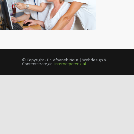
© Copyright - Dr. Afsaneh Nour | Webdesign &
Contentstrategie:
Internetpotenzial